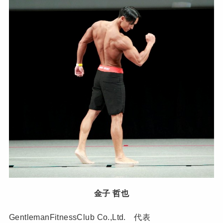
金子 哲也
GentlemanFitnessClub Co.,Ltd. 代表