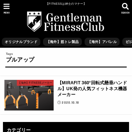
【FITNESSは紳士のマナー】
MENU
SEARCH
オリジナルブランド
【海外】筋トレ製品
【海外】アパレル
ビ
プルアップ
【MIRAFIT 360°回転式懸垂ハンド
【海外】FITNESSメーカー
ル】UK発の人気フィットネス機器
メーカー
2020.10.18
カテゴリー