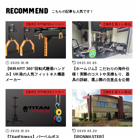
RECOMMEND
【海外】FITNESSメーカー
【海外】筋トレ製品
2020.10.18
2023.02.05
【MIRAFIT 360°回転式懸垂ハンド
【ホームジム】こだわりの海外仕
ル】UK発の人気フィットネス機器
様！実際のコストや見積もり、器
メーカー
具の詳細、選ぶ際の注意点を公開
【海外】FITNESSメーカー
【海外】筋トレ製品
2020.12.04
2020.05.22
【TitanFitness】バーベルポス
【IRONMASTER】