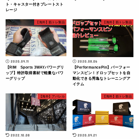
ト・キャスター付きプレートスト
レージ
【海外】筋トレ製品
【海外】筋トレ製品
2020.09.11
2020.08.06
【RIM Sports 3WAYパワーグリ
【PerformancePin】パーフォー
ップ】特許取得素材で軽量なパワ
マンスピン！ドロップセットを自
ーグリップ
動化できる秀逸なトレーニングア
イテム
【海外】アパレル
【海外】筋トレ製品
2022.10.08
2020.09.21