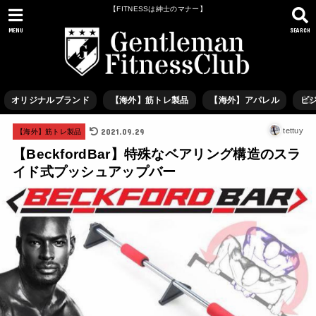
【FITNESSは紳士のマナー】
MENU
SEARCH
オリジナルブランド
【海外】筋トレ製品
【海外】アパレル
ビ
2021.09.29
tettuy
【海外】筋トレ製品
【BeckfordBar】特殊なベアリング構造のスラ
イド式プッシュアップバー