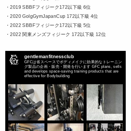
・2019 SBBFフィジーク172以下級 6位
・2020 GolgGymJapanCup 172以下級 4位
・2022 SBBFフィジーク172以下級 5位
・2022 関東メンズフィジーク 172以下級 12位
gentlemanfitnessclub
GFCは省スペースでボディメイクに効果的なトレーニン
グ製品の企画・販売・開発を行います
GFC plans, sells
and develops space-saving training products that are
effective for Bodybuilding