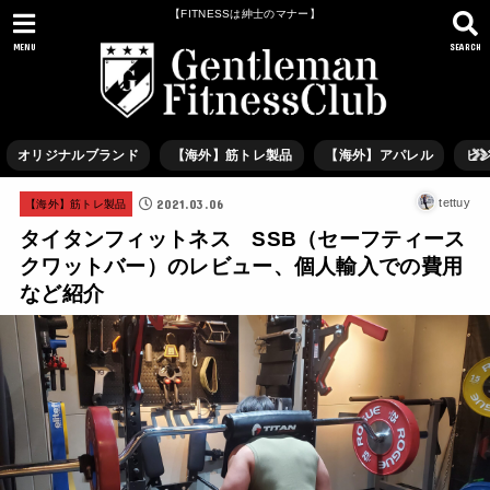
【FITNESSは紳士のマナー】
MENU
SEARCH
オリジナルブランド
【海外】筋トレ製品
【海外】アパレル
ビ
2021.03.06
tettuy
【海外】筋トレ製品
タイタンフィットネス SSB（セーフティース
クワットバー）のレビュー、個人輸入での費用
など紹介