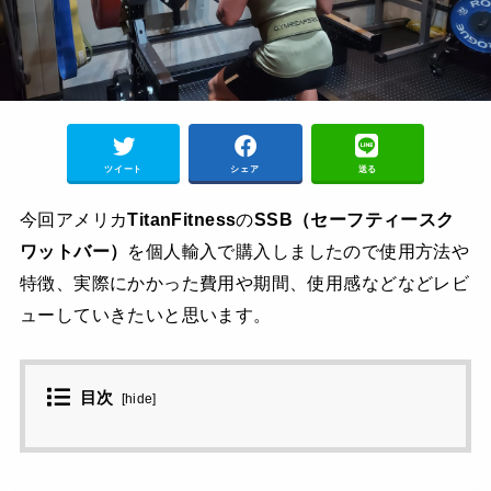
ツイート
シェア
送る
今回アメリカ
TitanFitness
の
SSB（セーフティースク
ワットバー）
を個人輸入で購入しましたので使用方法や
特徴、実際にかかった費用や期間、使用感などなどレビ
ューしていきたいと思います。
目次
[
hide
]