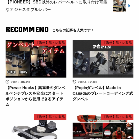
【PIONEER】SBD以外のレバーベルトに取り付け可能
なアジャスタブルレバー
RECOMMEND
【海外】筋トレ製品
【海外】筋トレ製品
2020.06.28
2023.02.05
【Power Hooks】高重量のダンベ
【Pepinダンベル】Made in
ルベンチプレスを安全にスタート
Canadaのプレートローディング式
ポジションから使用できるアイテ
ダンベル
ム
【海外】筋トレ製品
【海外】筋トレ製品