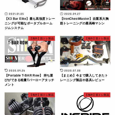
2021.01.05
2020.09.27
【X3 Bar Elite】最も高強度トレー
【IronChestMaster】自重系大胸
ニングが可能なポータブルホーム
筋トレーニングの最高峰マシン
ジムシステム
【海外】筋トレ製品
【海外】筋トレ製品
2020.09.26
2020.07.08
【Portable T-BAR Row】 持ち運
【まとめ】今まで購入してきたト
びができる軽量Tバーローアタッチ
レーニング製品や器具レビュー
メント
【海外】筋トレ製品
【海外】筋トレ製品