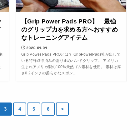
ッ
【Grip Power Pads PRO】 最強
グ
のグリップ力を求める方へおすすめ
なトレーニングアイテム
2020.09.09
拠
Grip Power Pads PROとは？ GripPowerPads社が出して
メ
いる特許取得済みの滑り止めハンドグリップ。 アメリカ
な
生まれアメリカ製の100%天然ゴム素材を使用。 素材は厚
さ0.2インチの柔らかなスポン…
3
4
5
6
>