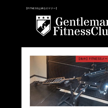
【FITNESSは紳士のマナー】
【海外】FITNESSメ