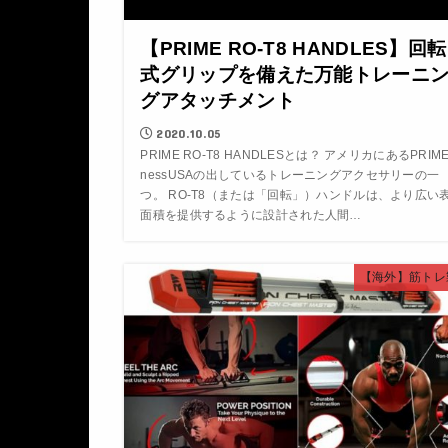
【PRIME RO-T8 HANDLES】回転
式グリップを備えた万能トレーニ
グアタッチメント
2020.10.05
PRIME RO-T8 HANDLESとは？ アメリカにあるPRIMEf
nessUSAの出しているトレーニングアクセサリーの一
つ。 RO-T8（または「回転」）ハンドルは、より広い
面積を提供するように設計された人間…
【海外】筋トレ