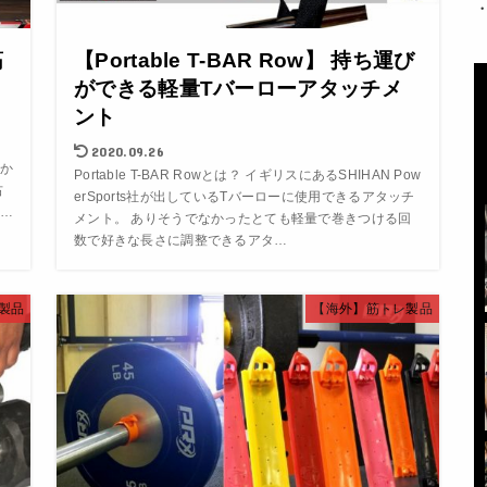
・
筋
【Portable T-BAR Row】 持ち運び
ができる軽量Tバーローアタッチメ
ント
2020.09.26
か
Portable T-BAR Rowとは？ イギリスにあるSHIHAN Pow
右
erSports社が出しているTバーローに使用できるアタッチ
…
メント。 ありそうでなかったとても軽量で巻きつける回
数で好きな長さに調整できるアタ…
製品
【海外】筋トレ製品