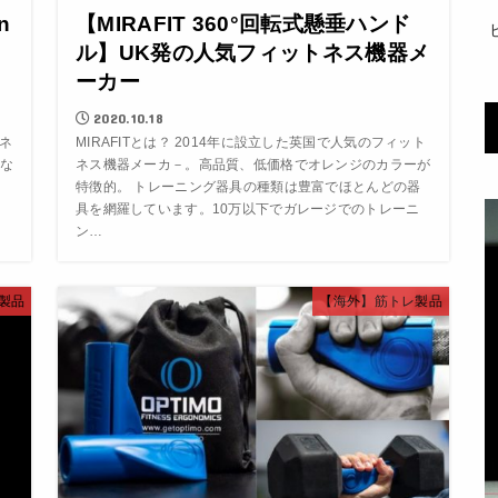
n
【MIRAFIT 360°回転式懸垂ハンド
ル】UK発の人気フィットネス機器メ
ーカー
2020.10.18
トネ
MIRAFITとは？ 2014年に設立した英国で人気のフィット
な
ネス機器メーカ－。高品質、低価格でオレンジのカラーが
特徴的。 トレーニング器具の種類は豊富でほとんどの器
具を網羅しています。10万以下でガレージでのトレーニ
ン…
製品
【海外】筋トレ製品