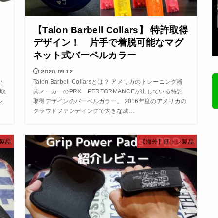
【Talon Barbell Collars】 特許取得
ト
デザイン！ 片手で着脱可能なマグ
ネット式バーベルカラー
2020.09.12
い
Talon Barbell Collarsとは？ アメリカのトレーニング器
取
具メーカーのPRX PERFORMANCEが出している特許
レ
取得デザインのバーベルカラー。 2016年度のアメリカの
クラウドファンディングで大きな成…
製品
【海外】筋トレ製品