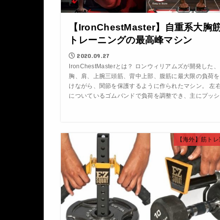
【IronChestMaster】自重系大胸
トレーニングの最高峰マシン
2020.09.27
IronChestMasterとは？ ロンウィリアムズが開発した、
胸、肩、上腕三頭筋、背中上部、腹筋に最大限の負荷を
けながら、関節を保護するように作られたマシン。 左
についているゴムバンドで負荷を調整でき、主にプッシ
【海外】筋トレ