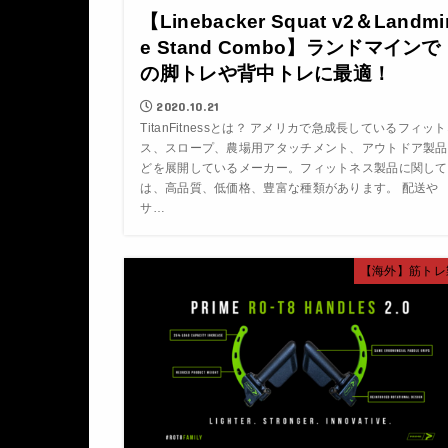
【Linebacker Squat v2＆Landmi
e Stand Combo】ランドマインで
の脚トレや背中トレに最適！
2020.10.21
TitanFitnessとは？ アメリカで急成長しているフィッ
ス、スロープ、農場用アタッチメント、アウトドア製品
どを展開しているメーカー。フィットネス製品に関して
は、高品質、低価格、豊富な種類があります。 配送や
サ…
【海外】筋トレ