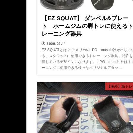
【EZ SQUAT】 ダンベル&プレー
ト ホームジムの脚トレに使える
レーニング器具
2020.09.14
EZ SQUATとは？ アメリカのLPG muscle社が出して
る、スクワットに使用できるトレーニング器具。特許を
得しているデザインになります。 LPG muscle社はト
ーニングに使用できる様々なオリジナルアタッ…
【海外】筋トレ