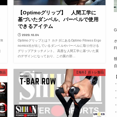
【Optimoグリップ】 人間工学に
ン
基づいたダンベル、バーベルで使用
できるアイテム
G
2020.10.04
it
Optimoグリップとは？ カナダにあるOptimo Fitness Ergo
nomics社が出しているダンベルやバーベルに取り付ける
表
グリップアタッチメント。 高度な人間工学に基づいた翼
のデザインになっており、この翼の部…
製品
【海外】筋トレ製品
・
・
・
・
・