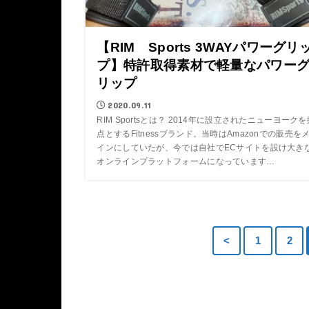
【RIM Sports 3WAYパワーグリ
プ】特許取得素材で軽量なパワー
リップ
2020.09.11
RIM Sportsとは？ 2014年に設立されたニューヨークを
点とするFitnessブランド。当時はAmazonでの販売を
インにしていたが、今では自社でECサイトを設け大き
オンラインプラットフォームになっています…
<
1
2