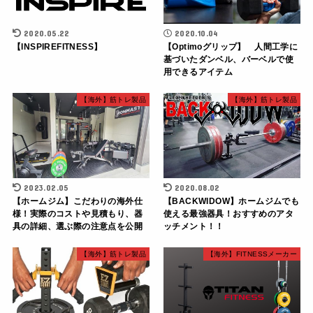
2020.05.22
2020.10.04
【INSPIREFITNESS】
【Optimoグリップ】 人間工学に
基づいたダンベル、バーベルで使
用できるアイテム
【海外】筋トレ製品
【海外】筋トレ製品
2023.02.05
2020.08.02
【ホームジム】こだわりの海外仕
【BACKWIDOW】ホームジムでも
様！実際のコストや見積もり、器
使える最強器具！おすすめのアタ
具の詳細、選ぶ際の注意点を公開
ッチメント！！
【海外】筋トレ製品
【海外】FITNESSメーカー