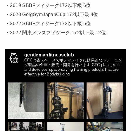
・2019 SBBFフィジーク172以下級 6位
・2020 GolgGymJapanCup 172以下級 4位
・2022 SBBFフィジーク172以下級 5位
・2022 関東メンズフィジーク 172以下級 12位
gentlemanfitnessclub
GFCは省スペースでボディメイクに効果的なトレーニン
グ製品の企画・販売・開発を行います
GFC plans, sells
and develops space-saving training products that are
effective for Bodybuilding