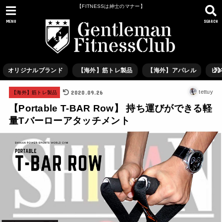
【FITNESSは紳士のマナー】
MENU
SEARCH
オリジナルブランド
【海外】筋トレ製品
【海外】アパレル
ビ
2020.09.26
tettuy
【海外】筋トレ製品
【Portable T-BAR Row】 持ち運びができる軽
量Tバーローアタッチメント