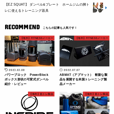
【EZ SQUAT】 ダンベル&プレート ホームジムの脚ト
レに使えるトレーニング器具
RECOMMEND
【海外】FITNESSメーカー
【海外】FITNESSメーカー
2023.03.08
2022.07.07
パワーブロック PowerBlock
ABMAT（アブマット） 斬新な製
ボックス形状の可変式ダンベル
品を展開する米国トレーニング製
紹介・レビュー
品メーカー
【海外】筋トレ製品
【海外】筋トレ製品