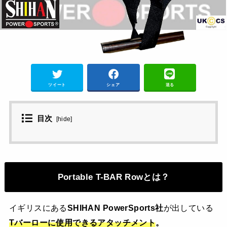
ツイート
シェア
送る
目次
[
hide
]
Portable T-BAR Rowとは？
イギリスにある
SHIHAN PowerSports社
が出している
Tバーローに使用できるアタッチメント
。